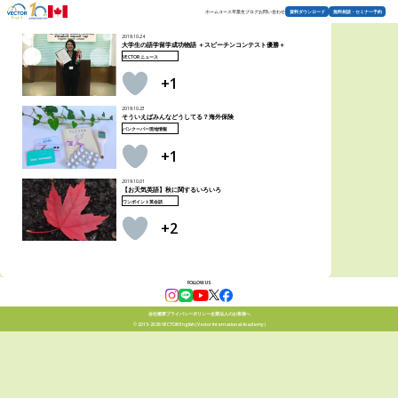
2019年10月
ホーム
コース
卒業生
ブログ
お問い合わせ
資料ダウンロード
無料相談・セミナー予約
2019.10.24
大学生の語学留学成功物語 ＋スピーチンコンテスト優勝＋
VECTOR ニュース
+1
2019.10.23
そういえばみんなどうしてる？海外保険
バンクーバー現地情報
+1
2019.10.01
【お天気英語】秋に関するいろいろ
ワンポイント英会話
+2
FOLLOW US
会社概要
プライバシーポリシー
企業法人のお客様へ
© 2015-2026 VECTOR English (Vector International Academy)