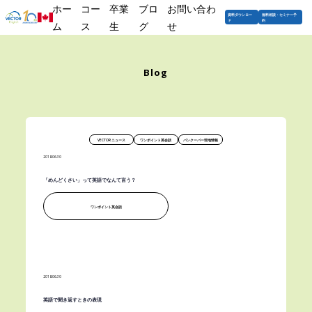
ホー
コー
卒業
ブロ
お問い合わ
資料ダウンロー
無料相談・セミナー予
ド
約
ム
ス
生
グ
せ
Home
>
ブログ
Blog
VECTOR
ニュース
ワンポイント
英会話
バンクーバー
現地情報
2018.06.30
「めんどくさい」って英語でなんて言う？
ワンポイント英会話
2018.06.30
英語で聞き返すときの表現