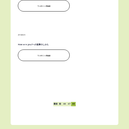
ワンポイント英会話
2018.06.30
How are you?への返事のしかた
ワンポイント英会話
最前
前
46
47
48