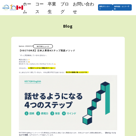
ホー
コー
卒業
ブロ
お問い合わ
資料ダウンロー
無料相談・セミナー予
ド
約
ム
ス
生
グ
せ
Home
>
ブログ
>
VECTOR ニュース
>
【VECTOR式】日本人専用4ステップ英語メソッド
Blog
Update : 2026.03.07
VECTOR ニュース
【VECTOR式】日本人専用4ステップ英語メソッド
「ずっと英語勉強しているのに話せない」
単語も覚えた
文法も習った
言われていることはなんとなくわかるようになった
それなのに、
いざ話そうとすると言葉が出てこない
もしあなたがそう感じているなら、それは努力不足ではありません！
学び方の順番が違っただけです。
VECTOR Englishはバンクーバーで3,800名以上の日本人に教えてきた実績があります。日本人がつまずく原因を徹底分析し、「
話せるようにな
るまでの道筋
」を4つのステップで設計しています。